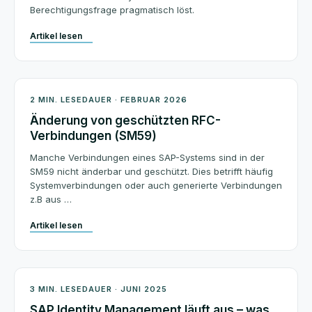
Berechtigungsfrage pragmatisch löst.
Artikel lesen
Beratung
2 MIN. LESEDAUER · FEBRUAR 2026
Änderung von geschützten RFC-
Verbindungen (SM59)
Manche Verbindungen eines SAP-Systems sind in der
SM59 nicht änderbar und geschützt. Dies betrifft häufig
Systemverbindungen oder auch generierte Verbindungen
z.B aus …
Artikel lesen
BTP Security
3 MIN. LESEDAUER · JUNI 2025
SAP Identity Management läuft aus – was