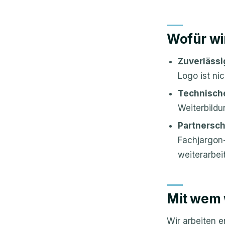
Wofür wi
Zuverlässi
Logo ist nic
Technische
Weiterbildu
Partnersc
Fachjargon-
weiterarbei
Mit wem 
Wir arbeiten 