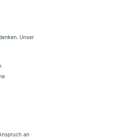
 denken. Unser
e
.
ne
 Anspruch an