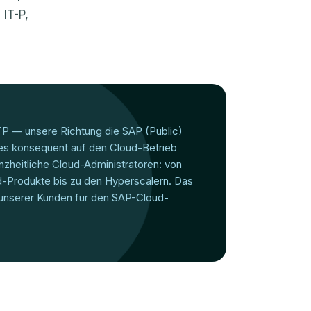
 IT-P,
TP — unsere Richtung die SAP (Public)
ices konsequent auf den Cloud-Betrieb
nzheitliche Cloud-Administratoren: von
-Produkte bis zu den Hyperscalern. Das
r unserer Kunden für den SAP-Cloud-