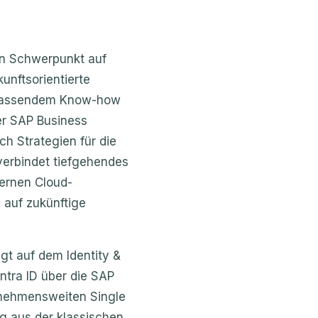
in Schwerpunkt auf
nftsorientierte
mfassendem Know-how
er SAP Business
ch Strategien für die
verbindet tiefgehendes
ernen Cloud-
 auf zukünftige
egt auf dem Identity &
tra ID über die SAP
rnehmensweiten Single
g aus der klassischen