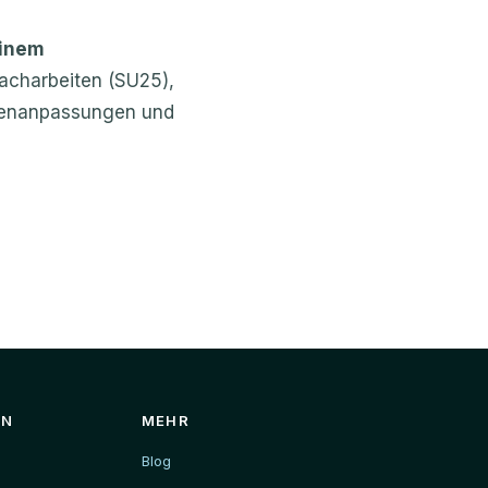
einem
charbeiten (SU25),
llenanpassungen und
EN
MEHR
Blog