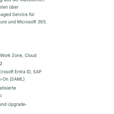
pten über
aged Service für
zure und Microsoft 365.
d Work Zone, Cloud
g
rosoft Entra ID, SAP
gn-On (SAML)
tisierte
b
und Upgrade-