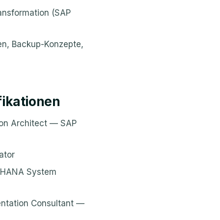
ransformation (SAP
en, Backup-Konzepte,
fikationen
ion Architect — SAP
ator
/4HANA System
ntation Consultant —