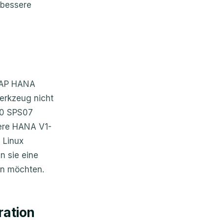
 bessere
 SAP HANA
erkzeug nicht
.0 SPS07
tere HANA V1-
 Linux
n sie eine
en möchten.
ration