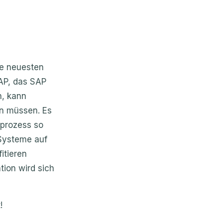
ie neuesten
AP, das SAP
n, kann
n müssen. Es
sprozess so
 Systeme auf
itieren
ation wird sich
!