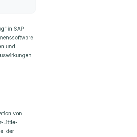
ug“ in SAP
hmenssoftware
en und
 Auswirkungen
ation von
Little-
ei der