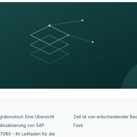
ationstool: Eine Übersicht
Zeit ist von entscheidender B
ktualisierung von SAP
Fazit
080 – Ihr Leitfaden für die