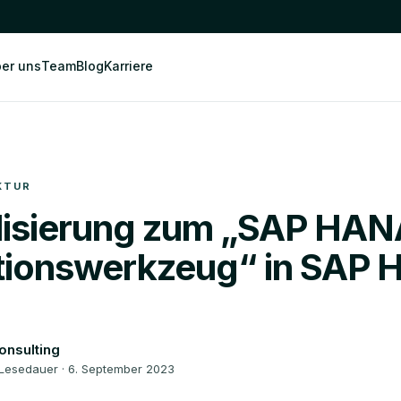
er uns
Team
Blog
Karriere
KTUR
lisierung zum „SAP HA
tionswerkzeug“ in SAP
onsulting
. Lesedauer · 6. September 2023