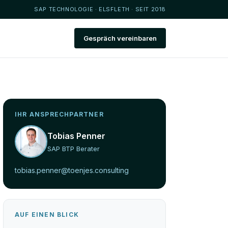
SAP TECHNOLOGIE · ELSFLETH · SEIT 2018
Gespräch vereinbaren
IHR ANSPRECHPARTNER
Tobias Penner
SAP BTP Berater
tobias.penner@toenjes.consulting
AUF EINEN BLICK