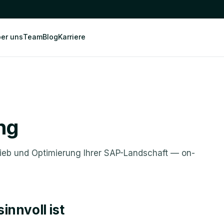
er uns
Team
Blog
Karriere
ng
rieb und Optimierung Ihrer SAP-Landschaft — on-
innvoll ist