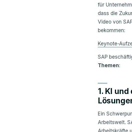
für Unternehm
dass die Zukun
Video von SAP 
bekommen:
Keynote-Aufz
SAP beschäfti
Themen
:
1. KI un
Lösunge
Ein Schwerpun
Arbeitswelt. 
Arbeitskräfte 