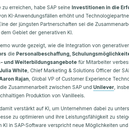
e zu erreichen, habe SAP seine
Investitionen in die E
on KI-Anwendungsfällen erhöht und Technologiepartne
Eine der jüngsten Partnerschaften sei die Zusammenarbe
 dem Gebiet der generativen KI.
Demo wurde gezeigt, wie die Integration von generativer
ors
die
Personalbeschaffung, Schulungsmöglichkeit
- und Weiterbildungsangebote
für Mitarbeiter verbes
Julia White
, Chief Marketing & Solutions Officer der SA
Aaron Rajan
, Global VP of Customer Experience Techno
r die Zusammenarbeit zwischen SAP und
Unilever
, insb
chhaltigen Produktion von Vanilleeis.
damit verstärkt auf KI, um Unternehmen dabei zu unters
sse zu optimieren und ihre Leistungsfähigkeit zu steig
n KI in SAP-Software verspricht neue Möglichkeiten und