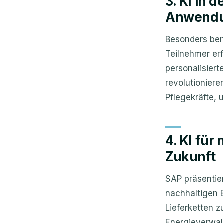
3. KI in 
Anwend
Besonders bem
Teilnehmer er
personalisier
revolutionier
Pflegekräfte,
4. KI für
Zukunft
SAP präsentier
nachhaltigen 
Lieferketten z
Energieverwal