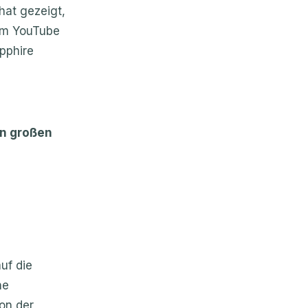
hat gezeigt,
dem YouTube
pphire
en großen
uf die
he
Von der