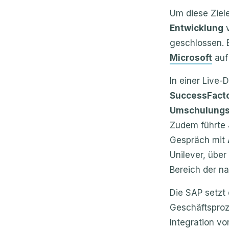
Um diese Ziel
Entwicklung
v
geschlossen. 
Microsoft
auf
In einer Live-
SuccessFact
Umschulungs
Zudem führte
Gespräch mit
Unilever, übe
Bereich der na
Die SAP setzt 
Geschäftsproze
Integration vo