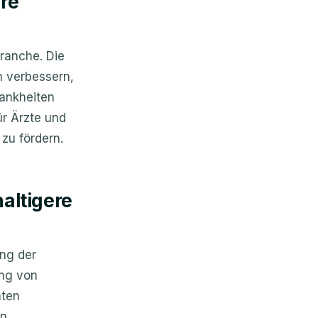
äre
ranche. Die
n verbessern,
rankheiten
ür Ärzte und
zu fördern.
haltigere
ung der
ung von
nten
en