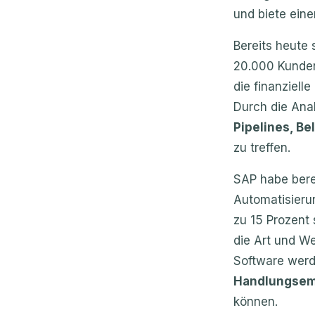
und biete ein
Bereits heute 
20.000 Kunden
die finanziell
Durch die Ana
Pipelines, Be
zu treffen.
SAP habe berei
Automatisieru
zu 15 Prozent 
die Art und W
Software werd
Handlungsemp
können.