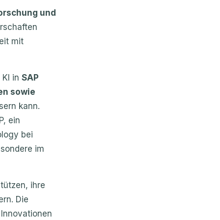
rforschung und
rschaften
it mit
 KI in
SAP
en sowie
sern kann.
P, ein
logy bei
esondere im
tützen, ihre
ern. Die
 Innovationen