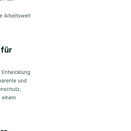
e Arbeitswelt
 für
r Entwicklung
parente und
enschutz,
u einem