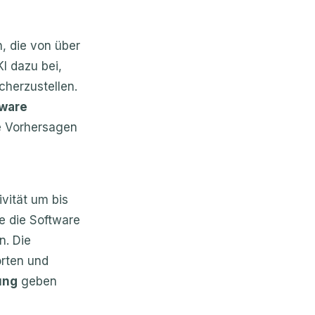
n, die von über
I dazu bei,
cherzustellen.
ware
e Vorhersagen
vität um bis
e die Software
n. Die
rten und
ung
geben