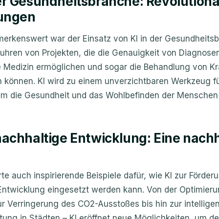
der Gesundheitsbranche: Revolution
ungen
erkenswert war der Einsatz von KI in der Gesundheitsb
fuhren von Projekten, die die Genauigkeit von Diagnose
te Medizin ermöglichen und sogar die Behandlung von K
en können. KI wird zu einem unverzichtbaren Werkzeug f
 um die Gesundheit und das Wohlbefinden der Menschen 
 nachhaltige Entwicklung: Eine nach
te auch inspirierende Beispiele dafür, wie KI zur Förder
Entwicklung eingesetzt werden kann. Von der Optimier
ur Verringerung des CO2-Ausstoßes bis hin zur intellige
tung in Städten – KI eröffnet neue Möglichkeiten, um d