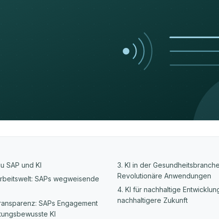
zu SAP und KI
3. KI in der Gesundheitsbranche
Revolutionäre Anwendungen
 Arbeitswelt: SAPs wegweisende
4. KI für nachhaltige Entwicklun
nachhaltigere Zukunft
 Transparenz: SAPs Engagement
rtungsbewusste KI