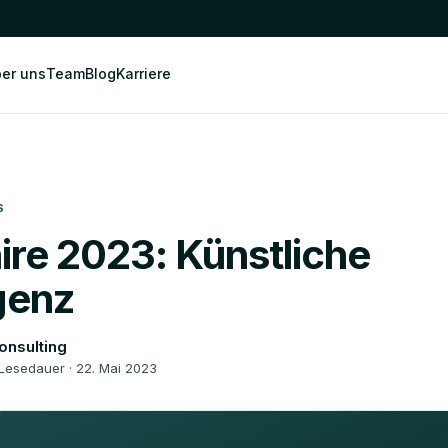
er uns
Team
Blog
Karriere
S
ire 2023: Künstliche
igenz
onsulting
 Lesedauer · 22. Mai 2023