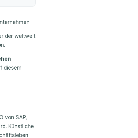
 Unternehmen
er der weltweit
on.
chen
uf diesem
EO von SAP,
rd. Künstliche
schäftsleben