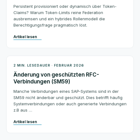
Persistent provisioniert oder dynamisch über Token-
Claims? Warum Token-Limits reine Federation
ausbremsen und ein hybrides Rollenmodell die
Berechtigungsfrage pragmatisch löst.
Artikel lesen
Beratung
2 MIN. LESEDAUER · FEBRUAR 2026
Änderung von geschützten RFC-
Verbindungen (SM59)
Manche Verbindungen eines SAP-Systems sind in der
SM59 nicht änderbar und geschützt. Dies betrifft häufig
Systemverbindungen oder auch generierte Verbindungen
z.B aus …
Artikel lesen