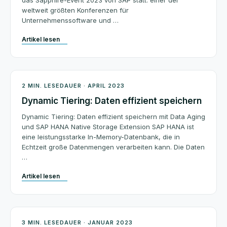
das Sapphire-Event 2023 von SAP statt: einer der
weltweit größten Konferenzen für
Unternehmenssoftware und …
Artikel lesen
Architektur
2 MIN. LESEDAUER · APRIL 2023
Dynamic Tiering: Daten effizient speichern
Dynamic Tiering: Daten effizient speichern mit Data Aging
und SAP HANA Native Storage Extension SAP HANA ist
eine leistungsstarke In-Memory-Datenbank, die in
Echtzeit große Datenmengen verarbeiten kann. Die Daten
…
Artikel lesen
SAP News
3 MIN. LESEDAUER · JANUAR 2023