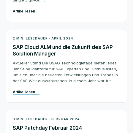
Single Sign-On …
Artikel lesen
Architektur
2 MIN. LESEDAUER · APRIL 2024
SAP Cloud ALM und die Zukunft des SAP
Solution Manager
Aktueller Stand Die DSAG Technologietage bieten jedes
Jahr eine Plattform für SAP-Experten und -Enthusiasten,
um sich über die neuesten Entwicklungen und Trends in
der SAP-Welt auszutauschen. In diesem Jahr war für …
Artikel lesen
Patchday
3 MIN. LESEDAUER · FEBRUAR 2024
SAP Patchday Februar 2024