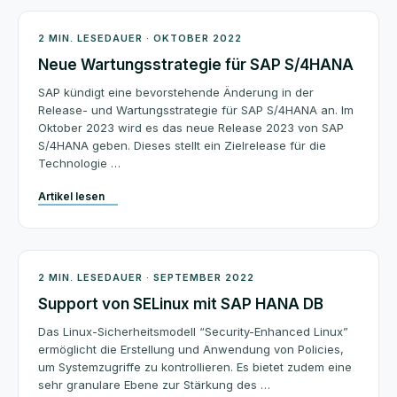
Architektur
2 MIN. LESEDAUER · OKTOBER 2022
Neue Wartungsstrategie für SAP S/4HANA
SAP kündigt eine bevorstehende Änderung in der
Release- und Wartungsstrategie für SAP S/4HANA an. Im
Oktober 2023 wird es das neue Release 2023 von SAP
S/4HANA geben. Dieses stellt ein Zielrelease für die
Technologie …
Artikel lesen
Architektur
2 MIN. LESEDAUER · SEPTEMBER 2022
Support von SELinux mit SAP HANA DB
Das Linux-Sicherheitsmodell “Security-Enhanced Linux”
ermöglicht die Erstellung und Anwendung von Policies,
um Systemzugriffe zu kontrollieren. Es bietet zudem eine
sehr granulare Ebene zur Stärkung des …